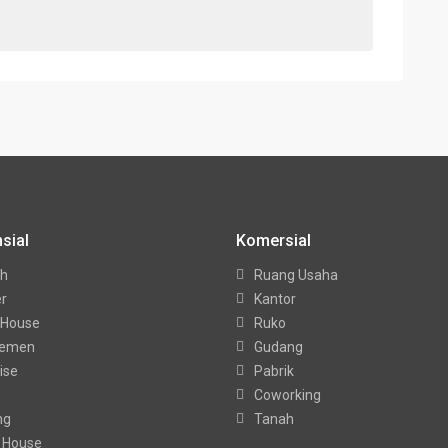
sial
Komersial
h
Ruang Usaha
er
Kantor
 House
Ruko
temen
Gudang
ise
Pabrik
Coworking
ng
Tanah
 House