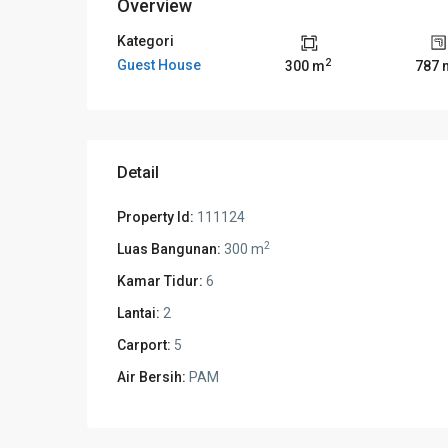
Overview
Kategori
2
Guest House
300 m
787 
Detail
Property Id:
111124
2
Luas Bangunan:
300 m
Kamar Tidur:
6
Lantai:
2
Carport:
5
Air Bersih:
PAM