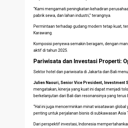
“Kami mengamati peningkatan kehadiran perusaha
pabrik sewa, dan lahan industri,” terangnya.
Permintaan terhadap
gudang
modern tetap kuat, ter
Karawang.
Komposisi penyewa semakin beragam, dengan manu
aktif di tahun 2025.
Pariwisata dan Investasi Properti: 
Sektor
hotel
dan
pariwisata
di Jakarta dan
Bali
menut
Julien Naouri
, Senior Vice President, Investment S
mengatakan, kinerja yang kuat ini dapat menjadi to
berkelanjutan
dari Bali dan resonansinya yang terus
“Hal ini juga mencerminkan minat wisatawan global 
penting untuk perjalanan bisnis di subkawasan Asia 
Dari perspektif investasi, Indonesia mempertahankan