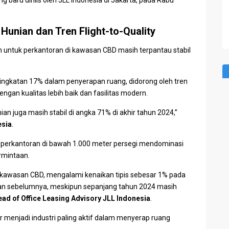
g baru dirilis oleh
JLL Indonesia
di Jakarta, pada Rabu
Hunian dan Tren Flight-to-Quality
n untuk
perkantoran
di kawasan CBD masih terpantau stabil
ngkatan 17% dalam penyerapan ruang, didorong oleh tren
ngan kualitas lebih baik dan fasilitas modern.
nian juga masih stabil di angka 71% di akhir tahun 2024,”
esia
.
g perkantoran di bawah 1.000 meter persegi mendominasi
rmintaan.
kawasan CBD, mengalami kenaikan tipis sebesar 1% pada
wulan sebelumnya, meskipun sepanjang tahun 2024 masih
ead of Office Leasing Advisory JLL Indonesia
.
 menjadi industri paling aktif dalam menyerap ruang