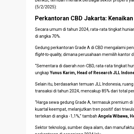
Berikut, temuan menarik berbagai sektor properti yan
(5/2/2025):
Perkantoran CBD Jakarta: Kenaikan 
Secara umum di tahun 2024, rata-rata tingkat hunia
di angka 70%.
Gedung perkantoran Grade A di CBD mengalami peni
flight-to-quality
, dimana perusahaan memilih kantor de
“Sementara di daerah
non
-CBD, rata-rata tingkat hu
ungkap
Yunus Karim
, Head of Research JLL Indon
Selain itu, berdasarkan temuan
JLL Indonesia
, ruan
transaksi di tahun 2024, mencakup 85% dari total pe
“Harga sewa gedung Grade A, termasuk premium di 
kuartal keempat, melanjutkan tren positif dari tri
tertekan di angka -1,1%,” tambah
Angela Wibawa
, H
Sektor teknologi, sumber daya alam, dan manufaktur