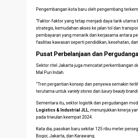
Pengembangan kota baru oleh pengembang terkemuka
“Faktor-faktor yang tetap menjadi daya tarik utama b
strategis, kemudahan akses ke jalan tol dan trans
pembayaran yang menarik dan kerjasama antara pe
fasilitas kawasan
seperti pendidikan, kesehatan, da
Pusat Perbelanjaan dan Pergudanga
Sektor
ritel
Jakarta juga mencatat perkembangan den
Mal Puri Indah.
“Tren pergantian konsep dan penyewa semakin terlih
terutama untuk
variety stores
dan
luxury beauty brand
Sementara itu, sektor logistik dan pergudangan mo
Logistics & Industrial JLL
, menunjukkan kinerja ya
pada triwulan keempat 2024.
Kata dia, pasokan baru sekitar 125 ribu meter perseg
Bogor
, Jakarta, dan
Karawang
.