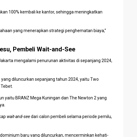
kan 100% kembali ke kantor, sehingga meningkatkan
sahaan yang menerapkan strategi penghematan biaya,”
esu, Pembeli Wait-and-See
akarta mengalami penurunan aktivitas di sepanjang 2024,
yang diluncurkan sepanjang tahun 2024, yaitu Two
 Tebet
.
ngun yaitu BRANZ Mega Kuningan dan The Newton 2 yang
nya.
ikap
wait-and-see
dari calon pembeli selama periode pemilu,
ndominium
baru yang diluncurkan, mencerminkan kehati-