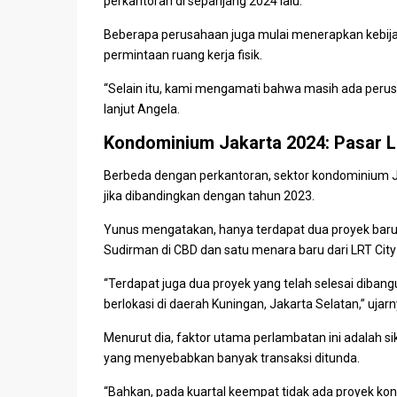
perkantoran
di sepanjang 2024 lalu.
Beberapa perusahaan juga mulai menerapkan kebija
permintaan ruang kerja fisik.
“Selain itu, kami mengamati bahwa masih ada peru
lanjut
Angela
.
Kondominium Jakarta 2024: Pasar L
Berbeda dengan perkantoran, sektor
kondominium
J
jika dibandingkan dengan tahun 2023.
Yunus
mengatakan, hanya terdapat dua proyek baru 
Sudirman di CBD dan satu menara baru dari
LRT City
“Terdapat juga dua proyek yang telah selesai diba
berlokasi di daerah Kuningan,
Jakarta Selatan
,” ujar
Menurut dia, faktor utama perlambatan ini adalah s
yang menyebabkan banyak transaksi ditunda.
“Bahkan, pada kuartal keempat tidak ada proyek
ko