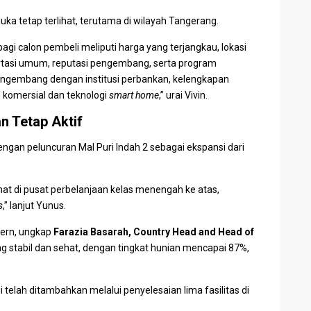
 tetap terlihat, terutama di wilayah
Tangerang
.
agi calon pembeli meliputi harga yang terjangkau, lokasi
portasi umum, reputasi pengembang, serta program
ngembang dengan institusi perbankan, kelengkapan
n komersial dan teknologi
smart home
,” urai
Vivin
.
n Tetap Aktif
gan peluncuran Mal Puri Indah 2 sebagai ekspansi dari
at di pusat perbelanjaan kelas menengah ke atas,
s
,” lanjut
Yunus
.
dern, ungkap
Farazia Basarah
, Country Head and Head of
ng stabil dan sehat, dengan tingkat hunian mencapai 87%,
i telah ditambahkan melalui penyelesaian lima fasilitas di