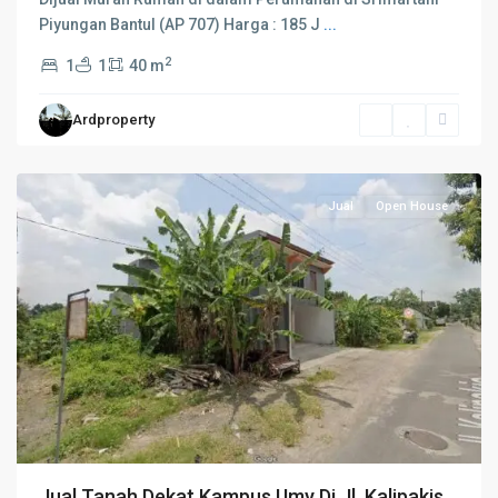
Piyungan Bantul (AP 707) Harga : 185 J
...
2
1
1
40 m
Ardproperty
Bantul
Jual
Open House
Jual Tanah Dekat Kampus Umy Di Jl. Kalipakis...