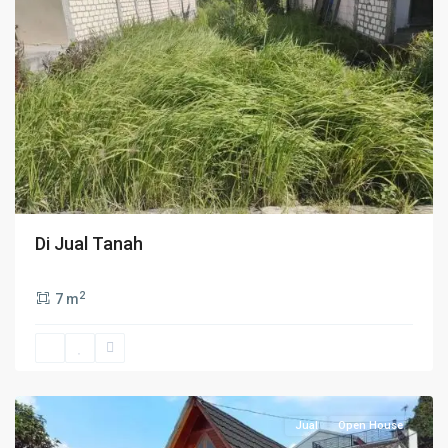
Di Jual Tanah
2
7 m
BOGOR
KABUPATEN
Jual
Open House