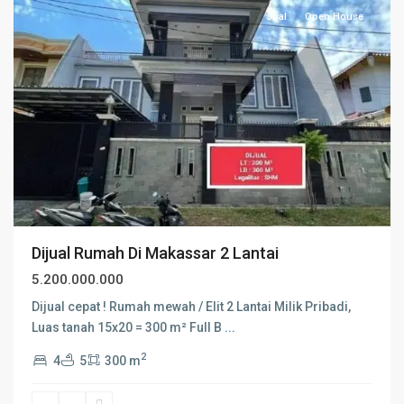
Jual
Open House
Dijual Rumah Di Makassar 2 Lantai
5.200.000.000
Dijual cepat ! Rumah mewah / Elit 2 Lantai Milik Pribadi,
Luas tanah 15x20 = 300 m² Full B
...
2
4
5
300 m
KOTA
ADM.