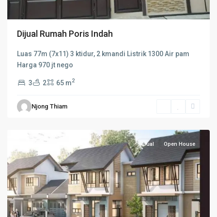
Dijual Rumah Poris Indah
Luas 77m (7x11) 3 ktidur, 2 kmandi Listrik 1300 Air pam
Harga 970 jt nego
2
3
2
65 m
Njong Thiam
Kota
Bekasi
Jual
Open House