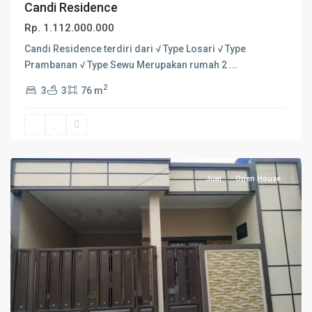
Candi Residence
Rp. 1.112.000.000
Candi Residence terdiri dari √ Type Losari √ Type
Prambanan √ Type Sewu Merupakan rumah 2
...
2
3
3
76 m
Tangerang
Jual
Open House