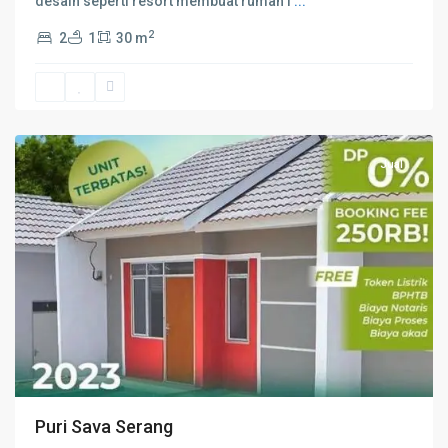
desain seperti resort membuat rumah i
...
2
2
1
30 m
Serang
Jual
Puri Sava Serang