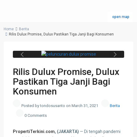
(kanan) dan Niluh Putu Ayu, Head of
Brand and Consumer Marketing
open map
AkzoNobel Decorative Paints Indonesia
(kiri), saat meluncurkan Program Dulux
Home
Berita
Rilis Dulux Promise, Dulux Pastikan Tiga Janji Bagi Konsumen
Promise, Rabu (31/3/2021)./ Foto:
Padre - PropertiTerkini.com
Previous
Next
Rilis Dulux Promise, Dulux
Pastikan Tiga Janji Bagi
Konsumen
Posted by tondosusanto on March 31, 2021
Berita
0 Comments
PropertiTerkini.com
, (JAKARTA)
— Di tengah pandemi