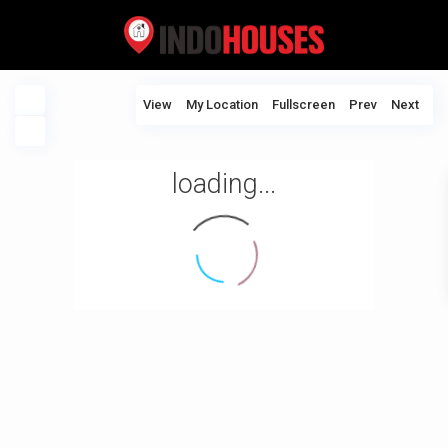
View
My Location
Fullscreen
Prev
Next
loading...
Indra Laban, President Director,
AkzoNobel Decorative Paints Indonesia