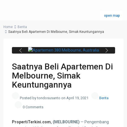
open map
Home
Berita
Saatnya Beli Apartemen Di Melbourne, Simak Keuntungannya
Apartemen 380 Melbourne, Australia.
(dok. Brady Group)
Previous
Next
Saatnya Beli Apartemen Di
Melbourne, Simak
Keuntungannya
Posted by tondosusanto on April 19, 2021
Berita
0 Comments
PropertiTerkini.com
, (MELBOURNE)
— Pengembang