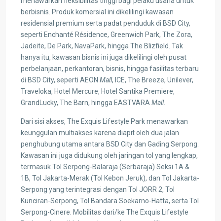
menawarkan fleksibilitas tinggi bagi pelaku usaha untuk
berbisnis. Produk komersial ini dikelilingi kawasan
residensial premium serta padat penduduk di BSD City,
seperti Enchanté Résidence, Greenwich Park, The Zora,
Jadeite, De Park, NavaPark, hingga The Blizfield. Tak
hanya itu, kawasan bisnis ini juga dikelilingi oleh pusat
perbelanjaan, perkantoran, bisnis, hingga fasilitas terbaru
di BSD City, seperti AEON
Mall
, ICE, The Breeze, Unilever,
Traveloka, Hotel Mercure, Hotel Santika Premiere,
GrandLucky, The Barn, hingga EASTVARA
Mall
.
Dari sisi akses, The Exquis Lifestyle Park menawarkan
keunggulan multiakses karena diapit oleh dua jalan
penghubung utama antara BSD City dan Gading Serpong.
Kawasan ini juga didukung oleh jaringan tol yang lengkap,
termasuk Tol Serpong-Balaraja (Serbaraja) Seksi 1A &
1B, Tol Jakarta-Merak (Tol Kebon Jeruk), dan Tol Jakarta-
Serpong yang terintegrasi dengan Tol JORR 2, Tol
Kunciran-Serpong, Tol Bandara Soekarno-Hatta, serta Tol
Serpong-Cinere. Mobilitas dari/ke The Exquis Lifestyle