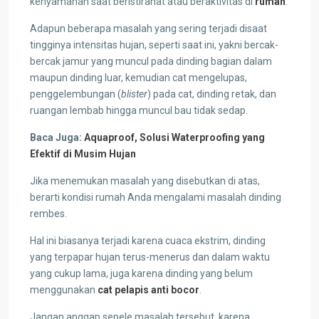
kenyamanan saat beristirahat atau beraktivitas di
rumah
.
Adapun beberapa masalah yang sering terjadi disaat
tingginya intensitas hujan, seperti saat ini, yakni bercak-
bercak jamur yang muncul pada dinding bagian dalam
maupun dinding luar, kemudian cat mengelupas,
penggelembungan (
blister
) pada cat, dinding retak, dan
ruangan lembab hingga muncul bau tidak sedap.
Baca Juga:
Aquaproof, Solusi Waterproofing yang
Efektif di Musim Hujan
Jika menemukan masalah yang disebutkan di atas,
berarti kondisi rumah Anda mengalami masalah dinding
rembes.
Hal ini biasanya terjadi karena cuaca ekstrim, dinding
yang terpapar hujan terus-menerus dan dalam waktu
yang cukup lama, juga karena dinding yang belum
menggunakan
cat pelapis anti bocor
.
Jangan anggap sepele masalah tersebut, karena