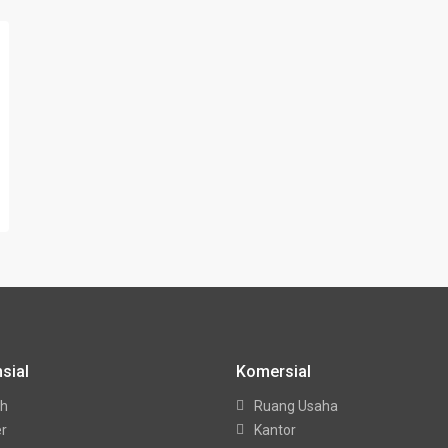
sial
Komersial
h
Ruang Usaha
er
Kantor