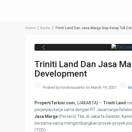
Home
Berita
Triniti Land Dan Jasa Marga Siap Garap Toll Co
Triniti Land jalin kerja sama d
Jakarta Selatan, Kamis, 1
Previous
Triniti Land Dan Jasa Ma
Development
Posted by tondosusanto on March 19, 2021
Be
PropertiTerkini.com
, (JAKARTA)
—
Triniti Land
me
perjanjian kerja sama dengan PT Jasamarga Relate
Jasa Marga
(Persero) Tbk, di Jakarta Selatan, Kam
bersama-sama mengembangkan proyek-proyek prope
(TCD).