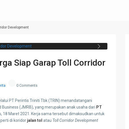
rridor Development
engan PT Jasamarga Related Business, di
8 Maret 2021. (dok. Triniti Land)
Next
rga Siap Garap Toll Corridor
rita
0 Comments
lalui PT Perintis Triniti Tbk (TRIN) menandatangani
d Business (JMRB), yang merupakan anak usaha dari
PT
is, 18 Maret 2021. Kerja sama tersebut dimaksudkan untuk
rti di koridor
jalan tol
atau
Toll Corridor Development