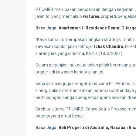
PT JMRB merupakan perusahaan dengan kegiatan u
jalan tol yang mencakup
rest area
, properti, pengelol
Baca Juga:
Apartemen H Residence Sentul Ditarg
”Kerja sama ini merupakan langkah strategis Trini
kawasan koridor jalan tol,” ujar
Ishak Chandra
, Direk
siaran pers yang diterima, Kamis (18/3/2021).
Dalam perjanjian ini, kedua belah pihak berencana
properti di kawasan koridor jalan tol.
Kerja sama ini juga mengatur rencana PT Perintis T
sinergi dalam memanfaatkan potensi sumber daya y
berhubungan dengan pengembangan kawasan di sekit
Direktur Utama PT JMRB, Cahyo Satrio Prakoso menje
potensi yang amat besar.
Baca Juga:
Beli Properti di Australia, Nasabah B