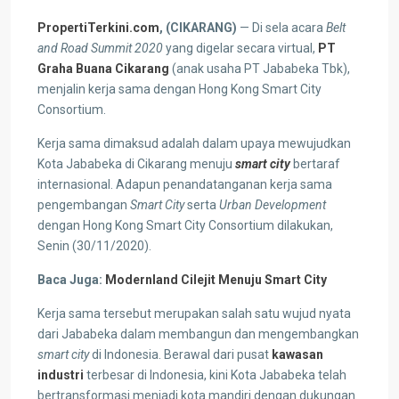
PropertiTerkini.com
, (CIKARANG)
— Di sela acara
Belt
and Road Summit 2020
yang digelar secara virtual,
PT
Graha Buana Cikarang
(anak usaha PT Jababeka Tbk),
menjalin kerja sama dengan Hong Kong Smart City
Consortium.
Kerja sama dimaksud adalah dalam upaya mewujudkan
Kota Jababeka di Cikarang menuju
smart city
bertaraf
internasional. Adapun penandatanganan kerja sama
pengembangan
Smart City
serta
Urban Development
dengan Hong Kong Smart City Consortium dilakukan,
Senin (30/11/2020).
Baca Juga:
Modernland Cilejit Menuju Smart City
Kerja sama tersebut merupakan salah satu wujud nyata
dari Jababeka dalam membangun dan mengembangkan
smart city
di Indonesia. Berawal dari pusat
kawasan
industri
terbesar di Indonesia, kini Kota Jababeka telah
bertransformasi menjadi kota mandiri dengan dukungan